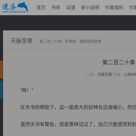
首页
书库
动漫
新小说吧
作者福利
作
天脉至尊
第二百二十章：传承塔、楚婉若的犹豫
第二百二十章
小说：
天脉至尊
作者：
心跳的
“咻！”
在天书的帮助下，这一座高大的封神台迅速缩小，然后
虽然天书有警告，但是萧林试过了，自己只能感觉到封