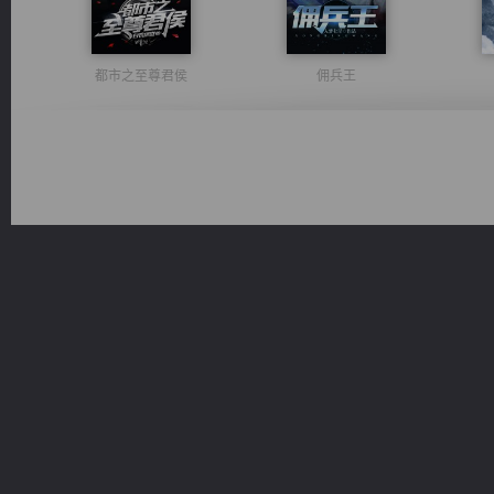
都市之至尊君侯
佣兵王
绝世狂尊
太古神煌
军魂永铸
风前欲劝春光住
桃运