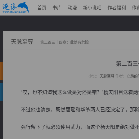
首页
书库
动漫
新小说吧
作者福利
作
天脉至尊
第二百三十四章：此处有危险
第二百三
小说：
天脉至尊
作者：
心跳的
“哎，也不知道我这么做是对还是错？”杨天阳目送着两
不过他也清楚，既然碧瑶和华筝两人已经决定了，那除
强行留下了就必须使用武力，而这个杨天阳是绝对做不