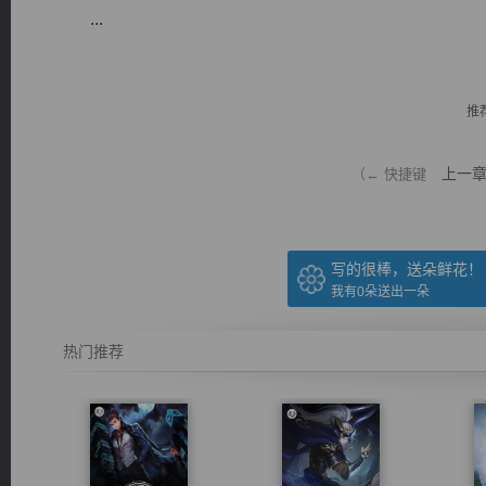
...
推
逐浪小说
上一
（← 快捷键
写的很棒，送朵鲜花！
我有
0
朵送出一朵
热门推荐