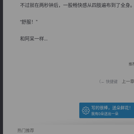
不过就在两秒钟后，一股畅快感从四肢遍布到了全身
“舒服！”
和阿呆一样...
逐浪小说
推
上一
（← 快捷键
写的很棒，送朵鲜花！
我有
0
朵送出一朵
热门推荐