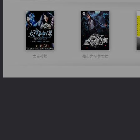
太古神煌
都市之至尊君侯
一术镇天
维和先锋
桃运