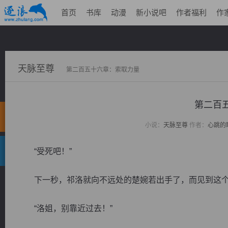
首页
书库
动漫
新小说吧
作者福利
作
天脉至尊
第二百五十六章：索取力量
第二百
小说：
天脉至尊
作者：
心跳的
“受死吧！”
下一秒，祁洛就向不远处的楚婉若出手了，而见到这个
“洛姐，别靠近过去！”