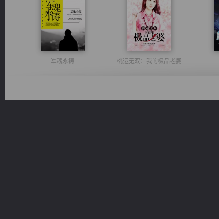
军魂永铸
桃运无双：我的极品老婆
绝世狂尊
心铸天途