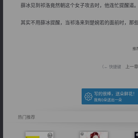
薛冰见到祁洛竟然朝这个女子攻去时，他连忙提醒道
其实不用薛冰提醒，当祁洛来到楚婉若的面前时，那些绿色
逐浪小说
推
上一
（← 快捷键
写的很棒，送朵鲜花！
我有
0
朵送出一朵
热门推荐