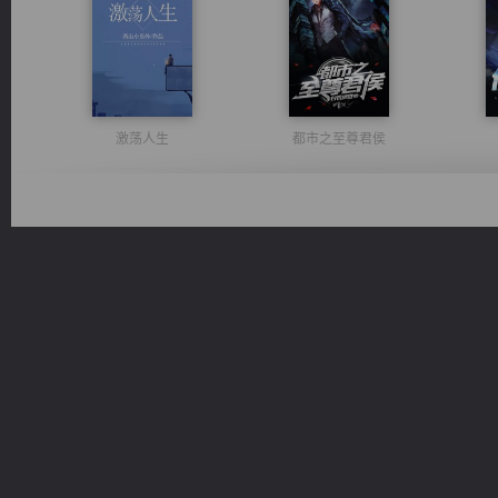
激荡人生
都市之至尊君侯
桃运无双：我的极品老婆
无敌从不死开始