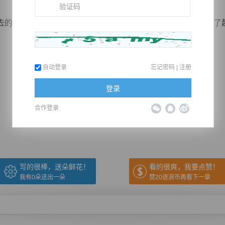
的楚婉若突然间听到有人在叫她的名字时，立即整个人警觉了
自动登录
忘记密码
|
注册
登录
推荐在手机上阅读本书
合作登录
上一章
回目录
下一章
（← 快捷键
快捷键→）
写的很棒，送朵鲜花！
看的很爽，我要点赞！
我有
0
朵送出一朵
赞20逐浪币再看下一章