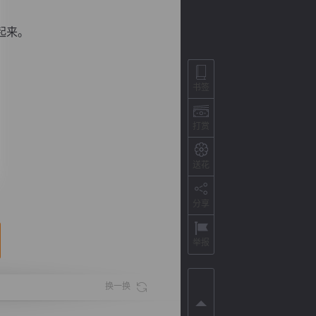
起来。
书签
打赏
送花
背
字
宽
滚
分享
举报
换一换