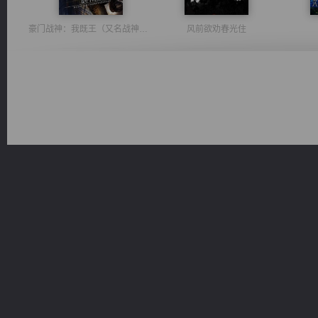
豪门战神：我既王（又名战神归来不败神婿修罗战神）
风前欲劝春光住
太古神煌
绝世狂尊
无敌从不死开始
桃运无双：我的极品老婆