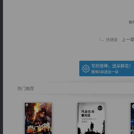
推
上一
（← 快捷键
逐浪小说
写的很棒，送朵鲜花！
我有
0
朵送出一朵
热门推荐