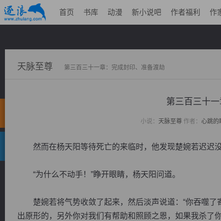
首页
书库
动漫
新小说吧
作者福利
作
天脉至尊
第三百三十一章：完成封印、准备渡劫
第三百三十一
小说：
天脉至尊
作者：
心跳的
然而在杨天阳等待死亡的来临时，他发现楚婉若迟迟没
“为什么不动手！”睁开眼睛，杨天阳问道。
楚婉若将气势收敛了起来，然后淡声说道：“你吞噬了寄
出原形的，另外你对我们有帮助和照顾之恩，如果我杀了你，