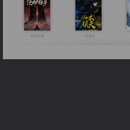
绝世狂尊
一术镇天
无敌从不死开始
佣兵王