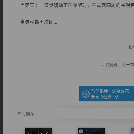
当第三十一道灵魂劫正在酝酿时，在劫云四周的围观者
当灵魂劫再次即...
逐浪小说
推
上一
（← 快捷键
写的很棒，送朵鲜花！
我有
0
朵送出一朵
热门推荐