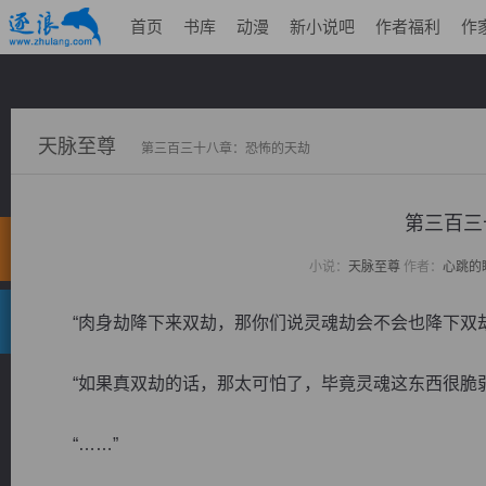
首页
书库
动漫
新小说吧
作者福利
作
天脉至尊
第三百三十八章：恐怖的天劫
第三百三
小说：
天脉至尊
作者：
心跳的
“肉身劫降下来双劫，那你们说灵魂劫会不会也降下双劫
“如果真双劫的话，那太可怕了，毕竟灵魂这东西很脆弱
“……”