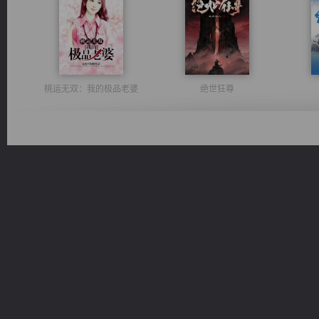
桃运无双：我的极品老婆
绝世狂尊
太古神煌
诸仙天下