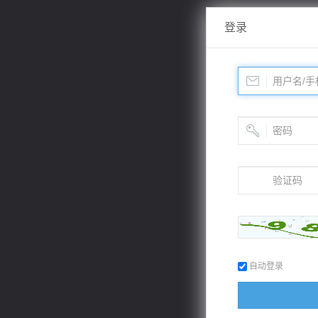
登录
自动登录