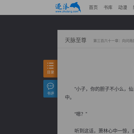
首页
书库
动漫
天脉至尊
第三百六十一章：向问南
目录
“小子，你的胆子不小么，仙王
书评
中。
“嗯？”
听到这话，萧林心中一惊，自