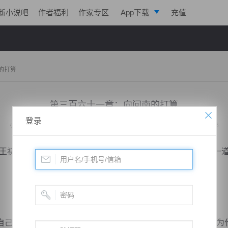
新小说吧
作者福利
作家专区
App下载
充值
逐浪小说
写作助手
的打算
第三百六十一章：向问南的打算
登录
小说：
天脉至尊
作者：
心跳的瞬间
更新时间：2015-07-25 16:00 字数：3056
初期修为也敢进入龙轩城，你不怕被龙人抓去当战奴么？”一
己拥有至尊灵脉的关系，所以修为很难让别人发现的，但是为