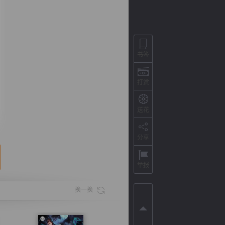
书签
打赏
送花
分享
背
字
宽
滚
举报
换一换