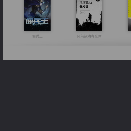
佣兵王
风前欲劝春光住
无敌从不死开始
豪门战神：我既王（又名战神归来不败神婿修罗战神）