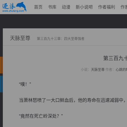
首页
书库
动漫
新小说吧
作者福利
作
天脉至尊
第三百九十三章：四大至尊强者
第三百九
小说：
天脉至尊
作者：
心跳的
“噗！”
当萧林怒喷了一大口鲜血后，他的寿命在迅速减弱中，
“竟然在死亡岭深处？”