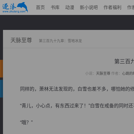
首页
书库
动漫
新小说吧
作者福利
作
天脉至尊
第三百九十九章：雪地冰龙
第三百
小说：
天脉至尊
作者：
心跳的
同样的，萧林无法发现的，白雪也差不多，哪怕她的修
“青儿，小心点，有东西过来了！”白雪在戒备的同时还
“哦？”