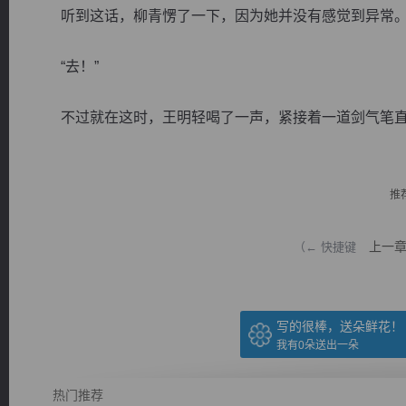
听到这话，柳青愣了一下，因为她并没有感觉到异常
“去！”
不过就在这时，王明轻喝了一声，紧接着一道剑气笔直的
逐浪小说
推
上一
（← 快捷键
写的很棒，送朵鲜花！
我有
0
朵送出一朵
热门推荐