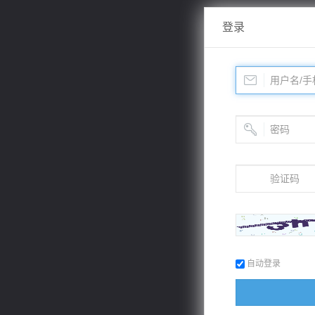
登录
自动登录