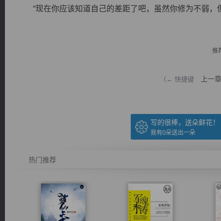
“现在你应该知道自己的差距了吧，虽然你修为不弱，但是
推
逐浪小说
上一
（← 快捷键
写的很棒，送朵鲜花！
我有
0
朵送出一朵
热门推荐