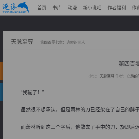
首页
书库
动漫
新小说吧
作者福利
作
天脉至尊
第四百零七章：逃命的两人
第四百
小说：
天脉至尊
作者：
心跳的
“我输了！”
虽然很不想承认，但是萧林的刀已经架在了自己的脖子
而萧林听到这三个字后，他散去了手中的刀，旋即后退