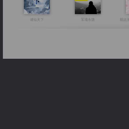
诸仙天下
军魂永铸
桃运
光明神印
太古神煌
心铸天途
激荡人生