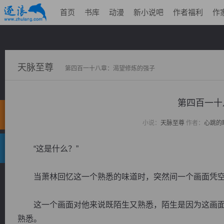
首页
书库
动漫
新小说吧
作者福利
作
天脉至尊
第四百一十八章：渴望修炼的强子
第四百一十
小说：
天脉至尊
作者：
心跳的
“这是什么？”
当萧林回忆这一个熟悉的味道时，突然间一个画面凭空
这一个画面对他来说既陌生又熟悉，陌生是因为这画面
熟悉。