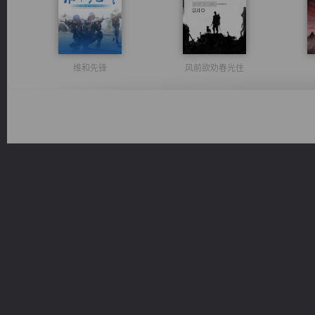
维和先锋
风前欲劝春光住
佣兵王
军魂永铸
桃运