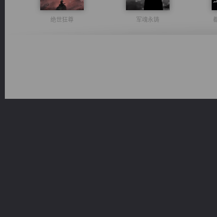
绝世狂尊
军魂永铸
一术镇天
诸仙天下
太古神煌
无敌从不死开始