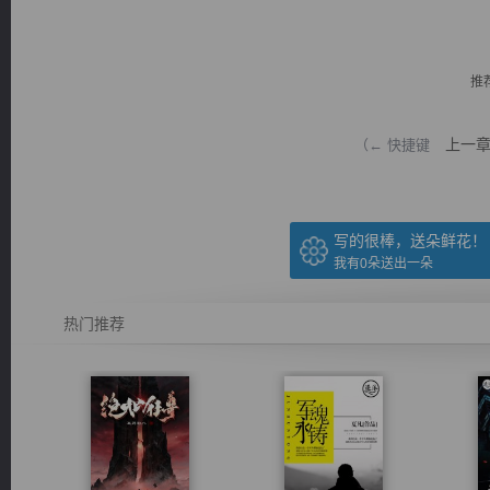
推
上一
（← 快捷键
逐浪小说
写的很棒，送朵鲜花！
我有
0
朵送出一朵
热门推荐