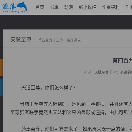
首页
书库
动漫
新小说吧
作者福利
作
天脉至尊
第四百九十三章：展开进攻
第四百
小说：
天脉至尊
作者：
心跳的
“天道至尊，你们怎么样了？”
当药王至尊等人赶到时，她见到一脸狼狈，并且还有人
至尊强者联手竟然也无法和这只凶兽形成僵持，由此可见
“药王至尊，你们可算是来了，如果再来晚一点的话，我们