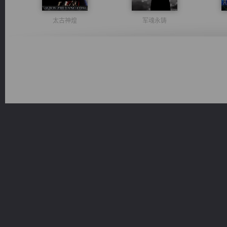
太古神煌
军魂永铸
绝世狂尊
诸仙天下
光明神印
无敌从不死开始