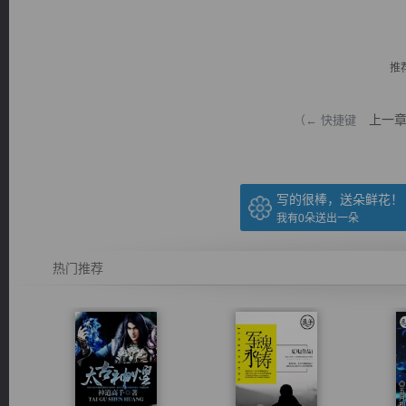
推
上一
（← 快捷键
逐浪小说
写的很棒，送朵鲜花！
我有
0
朵送出一朵
热门推荐