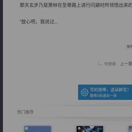
那天玄步乃是萧林在至尊路上进行闪避时所领悟出来的
“放心吧，我说过...
逐浪小说
推
上一
（← 快捷键
写的很棒，送朵鲜花！
我有
0
朵送出一朵
热门推荐