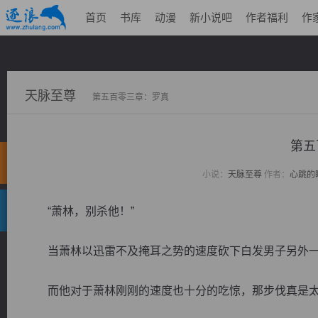
首页
书库
动漫
新小说吧
作者福利
作
天脉至尊
第五百零三章：罗真
第五
小说：
天脉至尊
作者：
心跳的
“萧林，别杀他！”
当萧林以迅雷不及掩耳之势的速度砍下白发男子另外一
而他对于萧林刚刚的速度也十分的吃惊，那步伐真是太