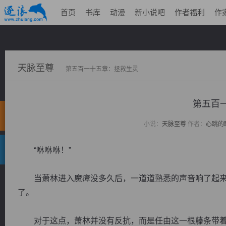
首页
书库
动漫
新小说吧
作者福利
作
天脉至尊
第五百一十五章：拯救生灵
第五百
小说：
天脉至尊
作者：
心跳的
“咻咻咻！”
当萧林进入魔瘴没多久后，一道道熟悉的声音响了起来
了。
对于这点，萧林并没有反抗，而是任由这一根藤条带着