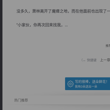
没多久，萧林离开了魔瘴之地，而在他面前也出现了一
“小家伙，你再次回来找我，...
逐浪小说
推
上一
（← 快捷键
写的很棒，送朵鲜花！
我有
0
朵送出一朵
热门推荐