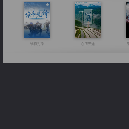
维和先锋
心铸天途
光明神印
军魂永铸
桃运