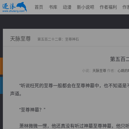
首页
书库
动漫
新小说吧
作者福利
作
天脉至尊
第五百二十二章：至尊神石
第五百
小说：
天脉至尊
作者：
心跳的
“听说枉死的至尊一般都会在至尊神墓中，也不知道是不
声道。
“至尊神墓？”
萧林微微一愣，他还真没有听过神墓至尊神墓，他只听