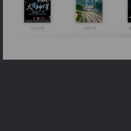
太古神煌
心铸天途
激荡人生
豪门战神：我既王（又名战神归来不败神婿修罗战神）