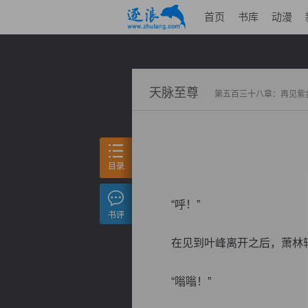
首页
书库
动漫
天脉至尊
第五百三十八章：再见紫
目录
“呼！”
书评
在见到叶峰离开之后，萧林轻
“嗡嗡！”