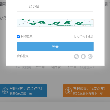
围的柱子再次颤动了起来，而下一秒又有两名至尊强者被送到
识，所以一开始就戒备着。
自动登录
忘记密码
|
注册
登录
推荐在手机上阅读本书
合作登录
上一章
回目录
下一章
（← 快捷键
快捷键→）
写的很棒，送朵鲜花！
看的很爽，我要点赞！
我有
0
朵送出一朵
赞20逐浪币再看下一章