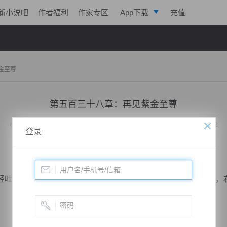
新小说吧
作者福利
作家专区
App下载
充值
逐浪小说
写作助手
金至尊
第五百三十八章：再见紫金至尊
小说：
天脉至尊
作者：
心跳的瞬间
更新时间：2015-10-22 08:00 字数：3052
登录
吐了一口气，旋即他的眼神变得凌厉了起来，同时左手拿剑，