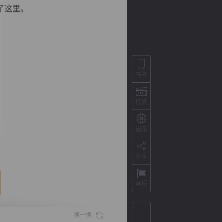
了这里。
书签
打赏
送花
背
字
宽
滚
分享
举报
换一换