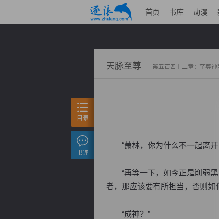
首页
书库
动漫
天脉至尊
第五百四十二章：至尊神
目录
“萧林，你为什么不一起离开呢
书评
“再等一下，如今正是削弱黑暗
者，那应该要有所担当，否则如
“成神？”