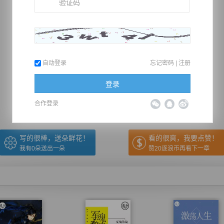
自动登录
忘记密码
|
注册
推荐在手机上阅读本书
登录
上一章
回目录
下一章
（← 快捷键
快捷键→）
合作登录
写的很棒，送朵鲜花！
看的很爽，我要点赞！
我有
0
朵送出一朵
赞20逐浪币再看下一章