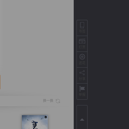
书签
打赏
送花
分享
背
字
宽
滚
举报
换一换