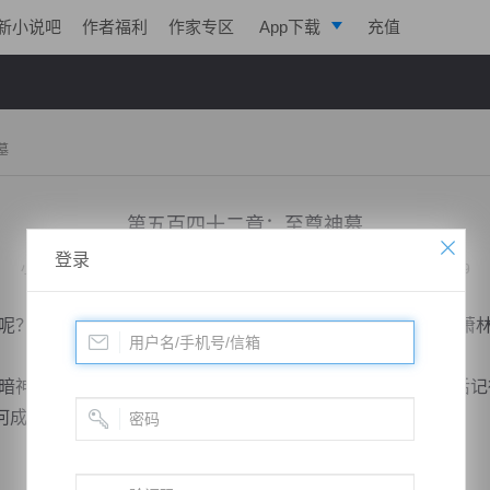
新小说吧
作者福利
作家专区
App下载
充值
逐浪小说
写作助手
墓
第五百四十二章：至尊神墓
登录
小说：
天脉至尊
作者：
心跳的瞬间
更新时间：2015-10-24 08:00 字数：3019
？”当万天和萧林各自击杀了自己的对手后，他不解的看着萧
神殿实力的时候，得好好利用才行，你先走吧，回到天界后记
何成神呢！”萧林微微一笑道。