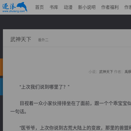
首页
书库
动漫
新小说吧
作者福利
作
武神天下
番外二
小说：
武神天下
作者：
禹
“上次我们说到哪里了？”
目视着一众小家伙排排坐在了面前，跟一个个乖宝宝似
一句话。
“医爷爷，上次你说到古荒大陆上的变故，那里的兽盟和