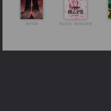
绝世狂尊
桃运无双：我的极品老婆
激荡人生
军魂永铸