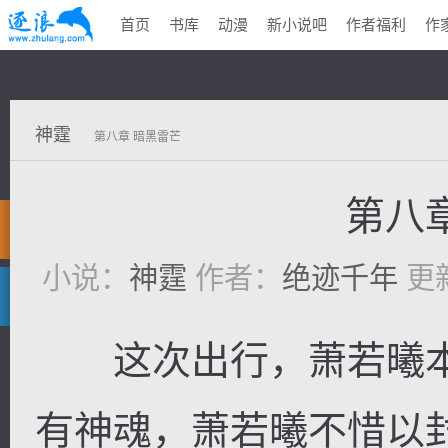
首页
书库
动漫
新小说吧
作者福利
作
神霆
第八章 暗黑雷芒
第八
小说：
神霆
作者：
绝迹千年
更新
这次出行，萧若曦本
有神魂，萧若曦不惜以