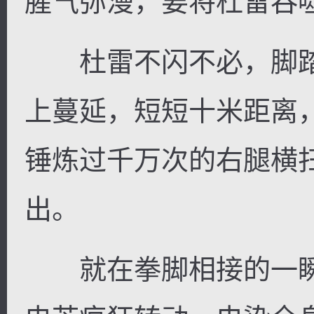
腥气弥漫，要将杜雷吞
杜雷不闪不必，脚踏
上蔓延，短短十米距离
锤炼过千万次的右腿横
出。
就在拳脚相接的一瞬