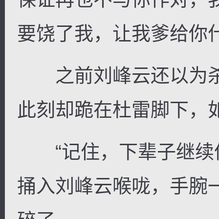
要饶了我，让我爹给你
之前刘峰云还以为杀
此刻却跪在杜雷脚下，
“记住，下辈子继续像
捅入刘峰云喉咙，手腕