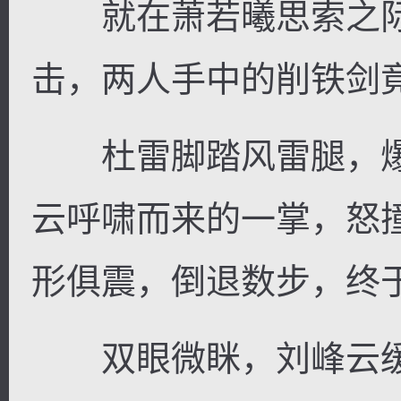
就在萧若曦思索之际
击，两人手中的削铁剑
杜雷脚踏风雷腿，爆
云呼啸而来的一掌，怒
形俱震，倒退数步，终
双眼微眯，刘峰云缓