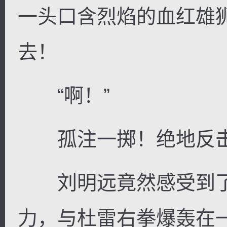
一头口含烈焰的血红雄
去！
“啊！”
孤注一掷！绝地反
刘明远竟然感受到了
力，与杜雷右拳爆轰在