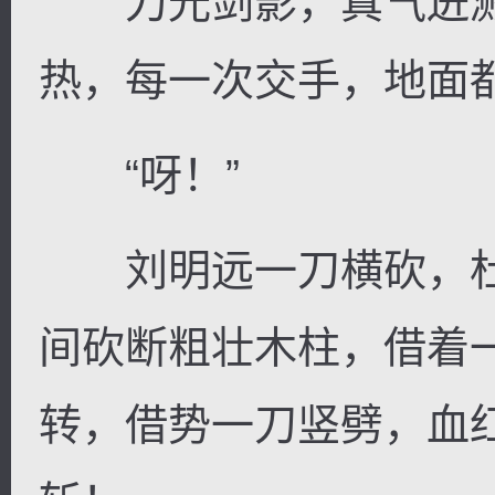
刀光剑影，真气迸溅
热，每一次交手，地面
“呀！”
刘明远一刀横砍，杜
间砍断粗壮木柱，借着
转，借势一刀竖劈，血