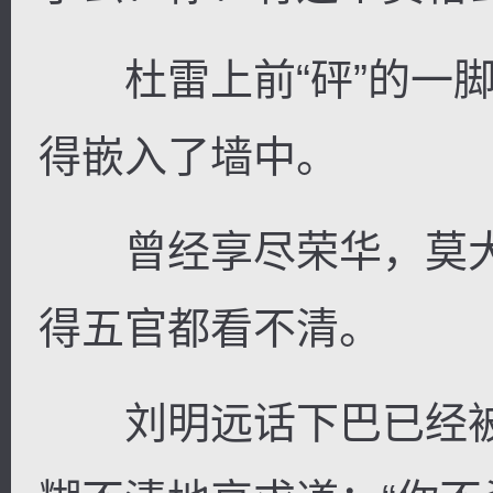
杜雷上前“砰”的一脚
得嵌入了墙中。
曾经享尽荣华，莫大
得五官都看不清。
刘明远话下巴已经被