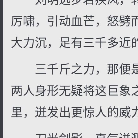
厉啸，引动血芒，怒劈
大力沉，足有三千多近
逐浪小说
三千斤之力，那便是
两人身形无疑将这巨象
里，迸发出更惊人的威