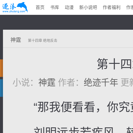
首页
书库
动漫
新小说吧
作者福利
作
神霆
第十四章 绝地反击
第十四
小说：
神霆
作者：
绝迹千年
更新
“那我便看看，你究竟
刘明远步若疾风，转