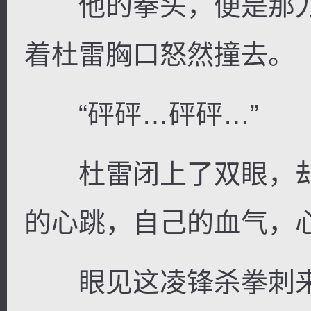
他的拳头，便是那刀
着杜雷胸口怒然撞去。
“砰砰…砰砰…”
杜雷闭上了双眼，却
的心跳，自己的血气，
眼见这凌锋杀拳刺来