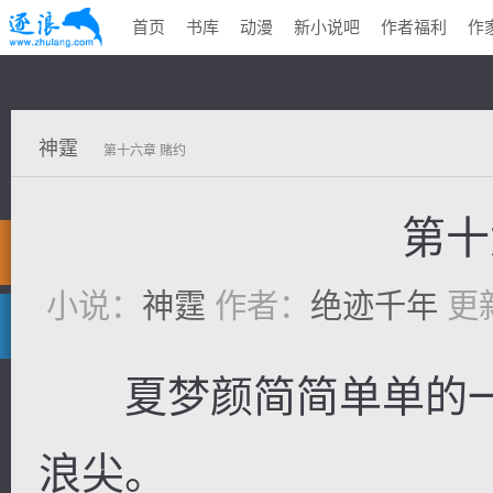
首页
书库
动漫
新小说吧
作者福利
作
神霆
第十六章 赌约
第十
小说：
神霆
作者：
绝迹千年
更新
夏梦颜简简单单的一
浪尖。