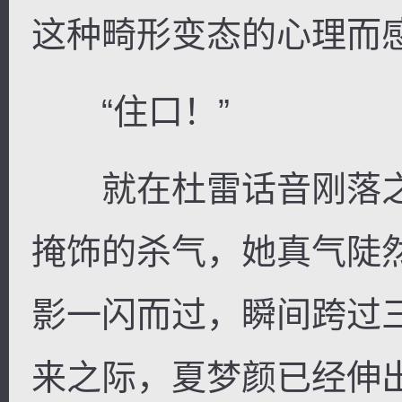
这种畸形变态的心理而感
“住口！”
就在杜雷话音刚落之
掩饰的杀气，她真气陡
影一闪而过，瞬间跨过
来之际，夏梦颜已经伸