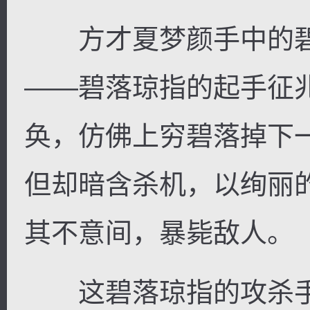
方才夏梦颜手中的碧
——碧落琼指的起手征
奂，仿佛上穷碧落掉下
但却暗含杀机，以绚丽
其不意间，暴毙敌人。
这碧落琼指的攻杀手