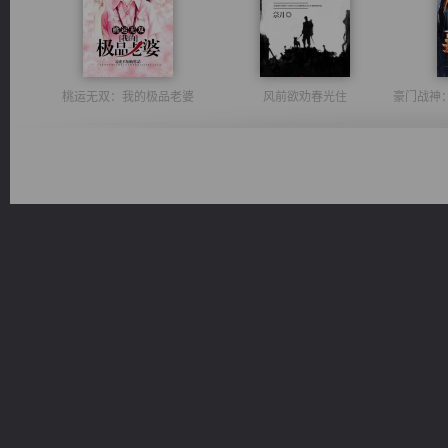
桃运无双：我的极品老婆
风前欲劝春光住
太古神煌
心铸天途