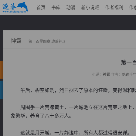
首页
书库
动漫
新小说吧
作者福利
作
神霆
第一百零四章 琥珀神牙
第一百
小说：
神霆
作者：
绝迹千
午后，碧空如洗，烈日褪去了原本的狂躁，变得温和
周围手一片荒凉黄土，一片城池立在这片荒芜之地上，
象繁华，养育了八十多万人。
这就是月牙城，一片静谧中，所有人都过得很安详。