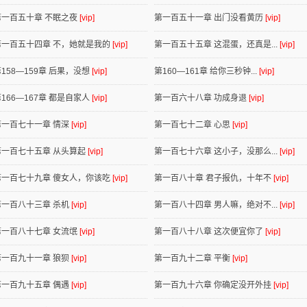
第一百五十章 不眠之夜
[vip]
第一百五十一章 出门没看黄历
[vip]
第一百五十四章 不，她就是我的
[vip]
第一百五十五章 这混蛋，还真是...
[vip]
158—159章 后果，没想
[vip]
第160—161章 给你三秒钟...
[vip]
166—167章 都是自家人
[vip]
第一百六十八章 功成身退
[vip]
第一百七十一章 情深
[vip]
第一百七十二章 心思
[vip]
第一百七十五章 从头算起
[vip]
第一百七十六章 这小子，没那么...
[vip]
第一百七十九章 傻女人，你该吃
[vip]
第一百八十章 君子报仇，十年不
[vip]
第一百八十三章 杀机
[vip]
第一百八十四章 男人嘛，绝对不...
[vip]
第一百八十七章 女流氓
[vip]
第一百八十八章 这次便宜你了
[vip]
第一百九十一章 狼狈
[vip]
第一百九十二章 平衡
[vip]
第一百九十五章 偶遇
[vip]
第一百九十六章 你确定没开外挂
[vip]