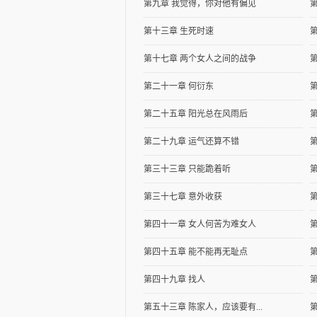
第九章 我觉得，你对他有偏见
第十三章 生死时速
第十七章 两个女人之间的战争
第二十一章 何衍东
逐浪小说
第二十五章 阳光总在风雨后
第二十九章 运气还算不错
第三十三章 只能跪着听
第三十七章 意外收获
第四十一章 女人何苦为难女人
第四十五章 能不能再无耻点
第四十九章 找人
第五十三章 陈家人，应该要有...