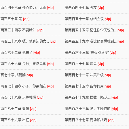
第两百四十六章 齐心协力，风雨
[vip]
第两百四十七章 强攻
[vip]
第两百五十章 殇
[vip]
第两百五十一章 总结会议
[vip]
第两百五十四章 不要脸？
[vip]
第两百五十五章 记住你今天说的...
[vip]
第两百五十八章 呃，他身边的女...
[vip]
第两百五十九章 我比他更想找到...
[vip]
第两百六十二章 他来了
[vip]
第两百六十三章 ‘烽火戏诸侯’
[vip]
第两百六十六章 是他，果然是他
[vip]
第两百六十七章 酒鬼
[vip]
两百七十章 挡箭牌
[vip]
第两百七十一章 冲突升级
[vip]
第两百七十四章 小子，你果然在
[vip]
第两百七十五章 留你何用
[vip]
第两百七十八章 运筹帷幄
[vip]
第两百七十九章 拦截 ｛祝大...
[vip]
第两百八十二章 惆怅
[vip]
第两百八十三章 喏，奖励你的
[vip]
第两百八十六章 出征
[vip]
第两百八十七章 商场如战场
[vip]