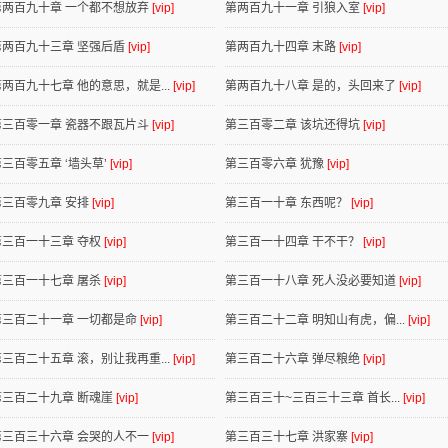
第两百九十章 一个都不想放弃
[vip]
第两百九十一章 引狼入室
[vip]
第两百九十三章 坚强后盾
[vip]
第两百九十四章 末路
[vip]
第两百九十七章 他的意思，就是...
[vip]
第两百九十八章 是的，头回来了
[vip]
第三百零一章 瓷器不跟瓦片斗
[vip]
第三百零二章 该坑还得坑
[vip]
三百零五章 ‘墙头草’
[vip]
第三百零六章 犹豫
[vip]
第三百零九章 安排
[vip]
第三百一十章 东西呢？
[vip]
第三百一十三章 夺权
[vip]
第三百一十四章 干不干？
[vip]
第三百一十七章 屠杀
[vip]
第三百一十八章 死人没必要知道
[vip]
第三百二十一章 一切都是命
[vip]
第三百二十二章 明知山有虎，偏...
[vip]
第三百二十五章 滚，别让我再重...
[vip]
第三百二十六章 弹尽粮绝
[vip]
第三百二十九章 断魂崖
[vip]
第三百三十~三百三十三章 首长...
[vip]
第三百三十六章 会哭的人不一
[vip]
第三百三十七章 洪家寨
[vip]