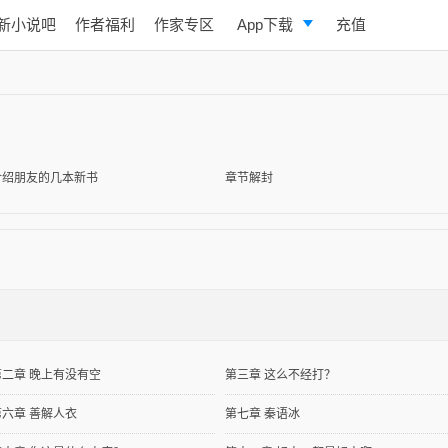
新小说吧
作者福利
作家专区
App下载
充值
逐浪小说
写作助手
介绍朋友的几本新书
章节解封
第二章 晚上有没有空
第三章 这么不经打？
第六章 善解人衣
第七章 秦语冰