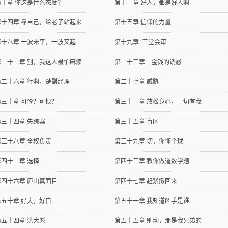
第十章 你这是什么态度？
第十一章 好人，都是好人啊
第十四章 靠自己，给老子站起来
第十五章 信仰的力量
第十八章 一波未平，一波又起
第十九章 ‘三堂会审’
第二十二章 别，我这人最怕麻烦
第二十三章 金钱的诱惑
第二十六章 行啊，楚副经理
第二十七章 威胁
第三十章 可怜？可恨？
第三十一章 放松身心，一切有我
第三十四章 失踪案
第三十五章 盲区
第三十八章 全权负责
第三十九章 切，你懂个球
第四十二章 选择
第四十三章 教你做道数学题
第四十六章 庐山真面目
第四十七章 赶紧撤回来
第五十章 好大，好白
第五十一章 我知道凶手是谁
第五十四章 洪大彪
第五十五章 别动，那是我兄弟的