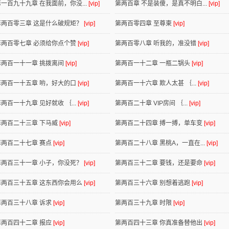
第一百九十九章 在我面前，你没...
[vip]
第两百章 不是装傻，是真不明白...
[vip]
第两百零三章 这是什么破规矩？
[vip]
第两百零四章 至尊柬
[vip]
第两百零七章 必须给你点个赞
[vip]
第两百零八章 听我的，准没错
[vip]
第两百一十一章 挑拨离间
[vip]
第两百一十二章 一瓶二锅头
[vip]
第两百一十五章 哟，好大的口
[vip]
第两百一十六章 欺人太甚 ｛...
[vip]
两百一十九章 见好就收 ｛...
[vip]
第两百二十章 VIP房间 ｛...
[vip]
第两百二十三章 下马威
[vip]
第两百二十四章 搏一搏，单车变
[vip]
第两百二十七章 赛点
[vip]
第两百二十八章 黑桃A，一直在...
[vip]
第两百三十一章 小子，你没死？
[vip]
第两百三十二章 要钱，还是要命
[vip]
第两百三十五章 这东西你会用么
[vip]
第两百三十六章 别想着逃跑
[vip]
第两百三十八章 诉求
[vip]
第两百三十九章 时限
[vip]
第两百四十二章 报应
[vip]
第两百四十三章 你真准备替他出
[vip]