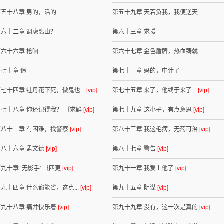
第五十八章 男的，活的
第五十九章 天若负我，我便逆天
第六十二章 调虎离山？
第六十三章 求援
第六十六章 枪响
第六十七章 金色盾牌，热血铸就
第七十章 追
第七十一章 妈的，中计了
第七十四章 牡丹花下死，做鬼也...
[vip]
第七十五章 来了，他终于来了...
[vip]
第七十八章 你还记得我？ ｛求鲜
[vip]
第七十九章 这小子，有点意思
[vip]
第八十二章 有困难，找警察
[vip]
第八十三章 我这毛病，无药可治
[vip]
第八十六章 孟文德
[vip]
第八十七章 警告
[vip]
九十章 ‘无影手’ ｛四更
[vip]
第九十一章 我爱上他了
[vip]
第九十四章 什么都能省，这点...
[vip]
第九十五章 阴谋
[vip]
第九十八章 痛并快乐着
[vip]
第九十九章 没有，这一次是真的
[vip]