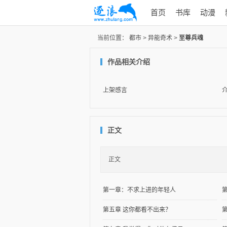
首页
书库
动漫
当前位置：
都市
>
异能奇术
>
至尊兵魂
作品相关介绍
上架感言
正文
正文
第一章：不求上进的年轻人
第五章 这你都看不出来？