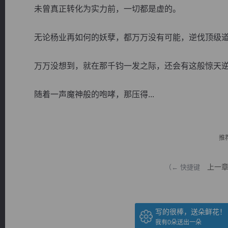
未曾真正转化为实力前，一切都是虚的。
无论杨业再如何的妖孽，都万万没有可能，逆伐顶级
万万没想到，就在那千钧一发之际，还会有这般惊天
逐浪小说
随着一声魔神般的咆哮，那压得...
推
上一
（← 快捷键
写的很棒，送朵鲜花！
我有
0
朵送出一朵