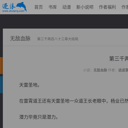
首页
书库
动漫
新小说吧
作者福利
作
无敌血脉
第三千两百八十三章大结局
第三千
小说：
无敌血脉
作者：
逍遥
天雷圣地。
在雷霄道王还有天雷圣地一众道王长老眼中，杨业已然
潜力毕竟只是潜力。