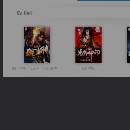
热门推荐
豪门战神：我既王（又名战神归来不败神婿修罗战神）
光明神印
军魂永铸
心铸天途