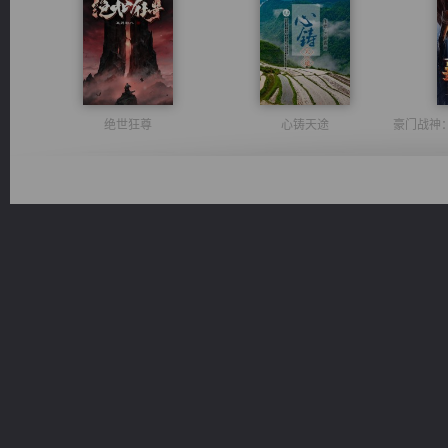
绝世狂尊
心铸天途
无敌从不死开始
风前欲劝春光住