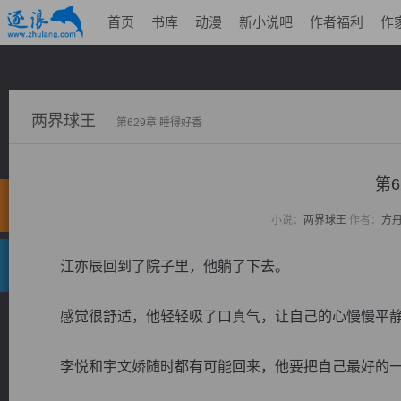
首页
书库
动漫
新小说吧
作者福利
作
两界球王
第629章 睡得好香
第6
小说：
两界球王
作者：
方
江亦辰回到了院子里，他躺了下去。
感觉很舒适，他轻轻吸了口真气，让自己的心慢慢平静
李悦和宇文娇随时都有可能回来，他要把自己最好的一