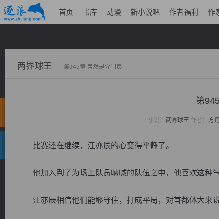
首页
书库
动漫
新小说吧
作者福利
作
两界球王
第945章 居然是守门员
第94
小说：
两界球王
作者：
方
比赛还在继续，江亦辰的心变得平静了。
他加入到了为场上队员呐喊的队伍之中，他喜欢这种气
江亦辰相信他们能够守住，打成平局，对首都体大来说