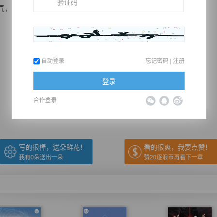
，有些恨江亦辰不争气。
自动登录
忘记密码
|
注册
推荐在手机上阅读本书
登录
合作登录
上一章
回目录
下一章
（← 快捷键
快捷键→）
写的很棒，送朵鲜花！
看的很爽，我要点赞！
我有
0
朵送出一朵
赞20逐浪币再看下一章