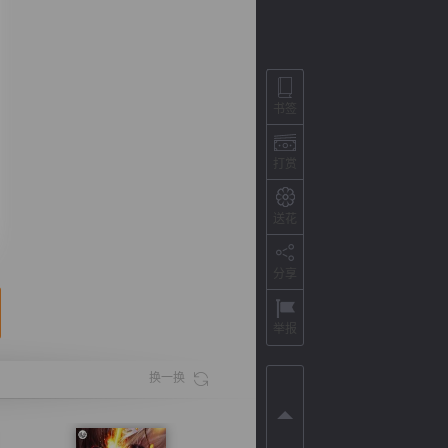
书签
打赏
送花
分享
背
字
宽
滚
举报
换一换