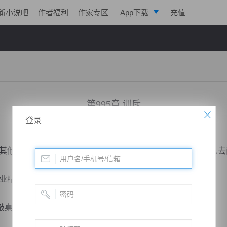
新小说吧
作者福利
作家专区
App下载
充值
逐浪小说
写作助手
第995章 训斥
登录
小说：
两界球王
作者：
方丹
更新时间：2018-07-18 21:00 字数：2047
他的事情都是小事，你如果连生活都处理不好的话，又怎么去
精神，好好训练比赛，要把工作和生活区分开！”。
敲桌子。