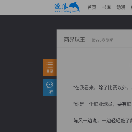
首页
书库
动漫
两界球王
第995章 训斥
目录
“在我看来，除了比赛以外，其
书评
“你是一个职业球员，要有职业
陈风一边说，一边轻轻敲了