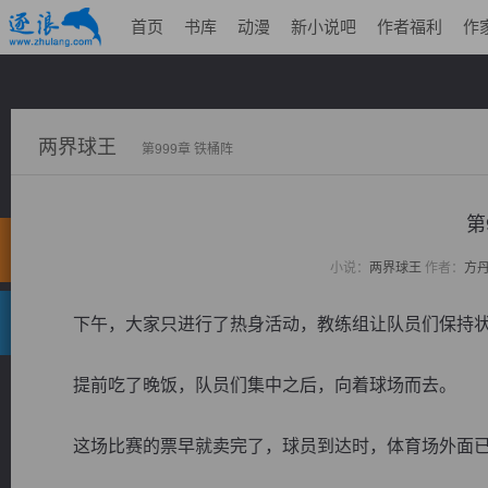
首页
书库
动漫
新小说吧
作者福利
作
两界球王
第999章 铁桶阵
第
小说：
两界球王
作者：
方
下午，大家只进行了热身活动，教练组让队员们保持状
提前吃了晚饭，队员们集中之后，向着球场而去。
这场比赛的票早就卖完了，球员到达时，体育场外面已