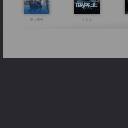
维和先锋
佣兵王
桃运无双：我的极品老婆
诸仙天下
军魂永铸
无敌从不死开始