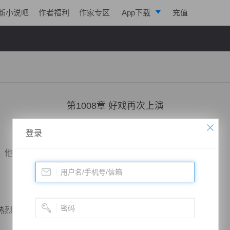
新小说吧
作者福利
作家专区
App下载
充值
逐浪小说
写作助手
第1008章 好戏再次上演
小说：
两界球王
作者：
方丹
更新时间：2018-07-25 06:00 字数：2031
登录
他把自己传中技术完全发挥了出来。
热烈了起来。