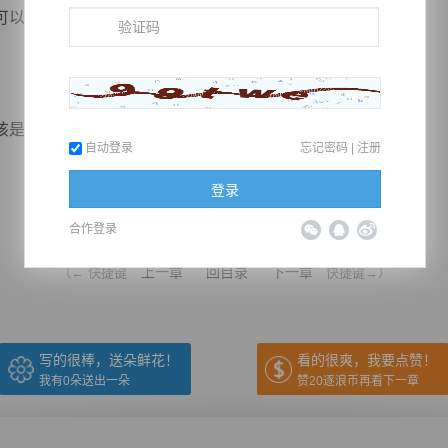
以大声呐喊，可以将心底里的压抑完全释放出来。
朱江和柳海洋，江亦辰并不显山露水...
自动登录
忘记密码
|
注册
登录
推荐在手机上阅读本书
合作登录
上一章
回目录
下一章
（← 快捷键
快捷键→）
写的很棒，送朵鲜花！
看的很爽，我要点赞！
我有
0
朵送出一朵
赞20逐浪币再看下一章