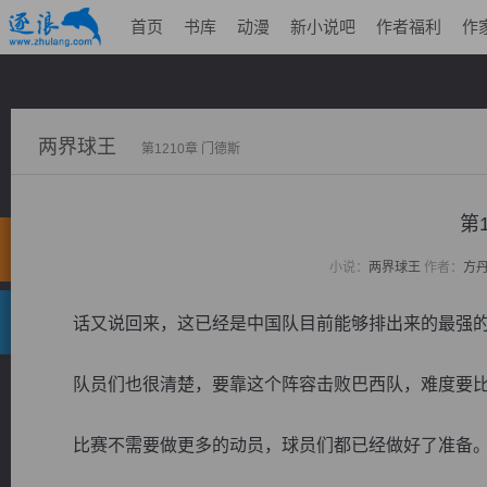
首页
书库
动漫
新小说吧
作者福利
作
两界球王
第1210章 门德斯
第
小说：
两界球王
作者：
方
话又说回来，这已经是中国队目前能够排出来的最强的
队员们也很清楚，要靠这个阵容击败巴西队，难度要比
比赛不需要做更多的动员，球员们都已经做好了准备