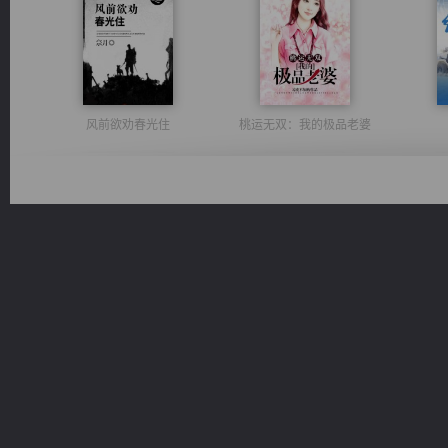
风前欲劝春光住
桃运无双：我的极品老婆
一术镇天
诸仙天下