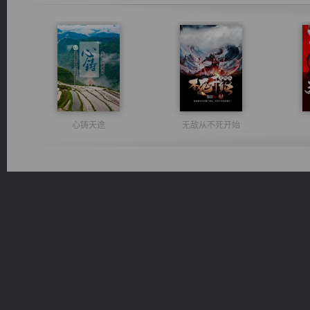
心铸天途
无敌从不死开始
风前欲劝春光住
绝世狂尊