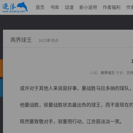
首页
书库
动漫
新小说吧
作者福利
作
两界球王
1613章 前点
小说：
两界球王
作者：
方
或许对于其他人来说是好事，要战胜马拉多纳的球队，
他要战胜，就要战胜状态最出色的球王，而不是现在的
既然要致敬对手，就要用行动，江亦辰淡淡一笑。