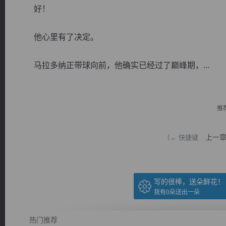
好！
他心里有了决定。
马拉多纳正带球向前，他确实已经过了巅峰期，...
逐浪小说
推
上一
（← 快捷键
写的很棒，送朵鲜花！
我有
0
朵送出一朵
热门推荐