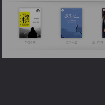
军魂永铸
激荡人生
光明神印
太古神煌