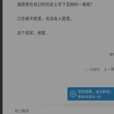
谁愿意在自己的历史上写下丑陋的一笔呢？
江亦辰不愿意，也没有人愿意。
这个冠军，他誓...
逐浪小说
推
上一
（← 快捷键
写的很棒，送朵鲜花！
我有
0
朵送出一朵
热门推荐