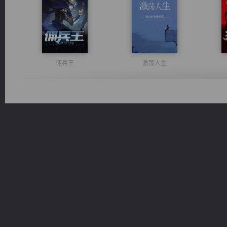
佣兵王
激荡人生
维和先锋
太古神煌