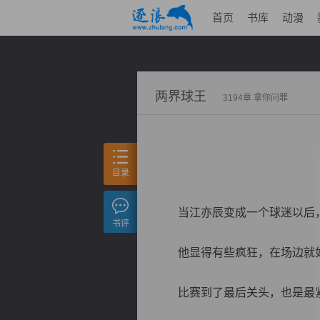
首页
书库
动漫
两界球王
3194章 拿你问罪
目录
当江亦辰变成一个球迷以后
书评
他显得有些疯狂，在场边就如
比赛到了最后关头，也是最紧