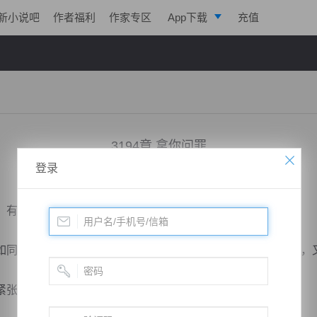
新小说吧
作者福利
作家专区
App下载
充值
逐浪小说
写作助手
3194章 拿你问罪
登录
小说：
两界球王
作者：
方丹
更新时间：2021-07-22 06:00 字数：2049
，有些吓人。
同一个狂人，不顾身边任何人的感受，看他指手画脚的样子，
张、最刺激的时刻。