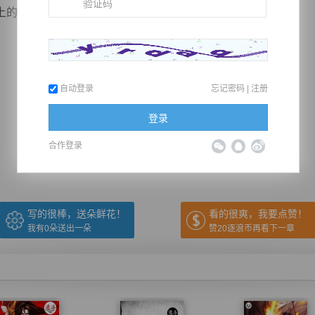
的所有人也都站了起来，他们的叫喊声远远超过了切尔西。
自动登录
忘记密码
|
注册
推荐在手机上阅读本书
登录
合作登录
上一章
回目录
下一章
（← 快捷键
快捷键→）
写的很棒，送朵鲜花！
看的很爽，我要点赞！
我有
0
朵送出一朵
赞20逐浪币再看下一章