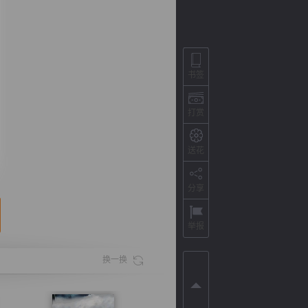
书签
打赏
送花
分享
背
字
宽
滚
举报
换一换