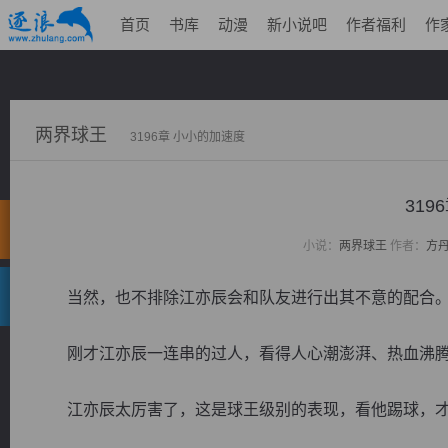
首页
书库
动漫
新小说吧
作者福利
作
两界球王
3196章 小小的加速度
319
小说：
两界球王
作者：
方
当然，也不排除江亦辰会和队友进行出其不意的配合
刚才江亦辰一连串的过人，看得人心潮澎湃、热血沸
江亦辰太厉害了，这是球王级别的表现，看他踢球，才