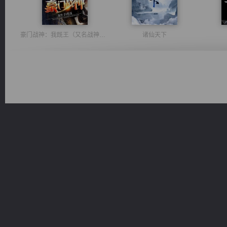
豪门战神：我既王（又名战神归来不败神婿修罗战神）
诸仙天下
维和先锋
军魂永铸
桃运
一术镇天
风前欲劝春光住