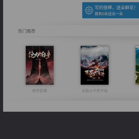
写的很棒，送朵鲜花！
我有
0
朵送出一朵
热门推荐
绝世狂尊
无敌从不死开始