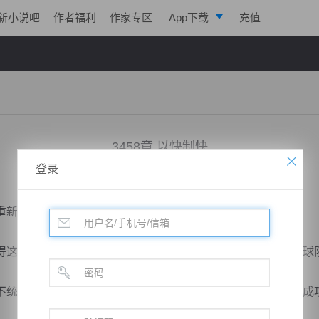
新小说吧
作者福利
作家专区
App下载
充值
逐浪小说
写作助手
3458章 以快制快
登录
小说：
两界球王
作者：
方丹
更新时间：2021-12-01 06:00 字数：2061
新完成防线的站位。
这么深，中场球员已经上前封抢，为后卫赢得布防的时间，球
统一，有一个人拖在最后，就有可能造成利物浦队的反越位成