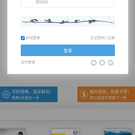
自动登录
忘记密码
|
注册
推荐在手机上阅读本书
登录
合作登录
上一章
回目录
下一章
（← 快捷键
快捷键→）
写的很棒，送朵鲜花！
看的很爽，我要点赞！
我有
0
朵送出一朵
赞20逐浪币再看下一章