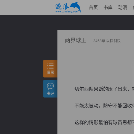
首页
书库
动漫
两界球王
3458章 以快制快
目录
切尔西队果断的压了出来，重
书评
不能太被动，防守不能回收得
这样的情形最怕有球员思想不