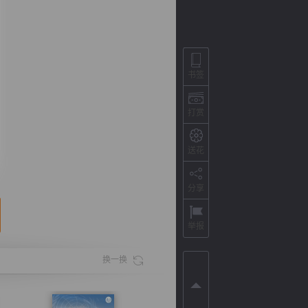
书签
打赏
送花
分享
背
字
宽
滚
举报
换一换