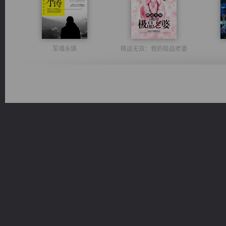
军魂永铸
桃运无双：我的极品老婆
太古神煌
佣兵王