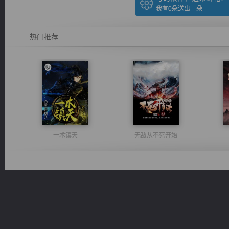
我有
0
朵送出一朵
热门推荐
一术镇天
无敌从不死开始
心铸天途
激荡人生