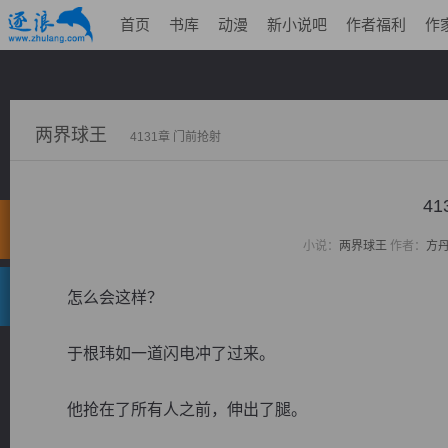
首页
书库
动漫
新小说吧
作者福利
作
两界球王
4131章 门前抢射
4
小说：
两界球王
作者：
方
怎么会这样？
于根玮如一道闪电冲了过来。
他抢在了所有人之前，伸出了腿。