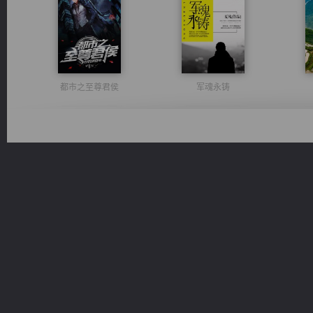
都市之至尊君侯
军魂永铸
无敌从不死开始
桃运无双：我的极品老婆