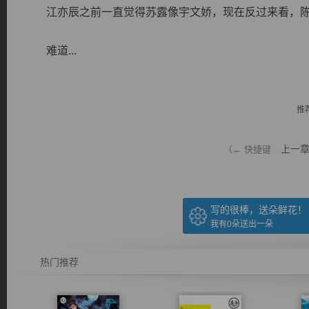
江亦辰之前一直觉得苏露像宇文娇，现在反过来看，陈
难道...
逐浪小说
推
上一
（← 快捷键
写的很棒，送朵鲜花！
我有
0
朵送出一朵
热门推荐