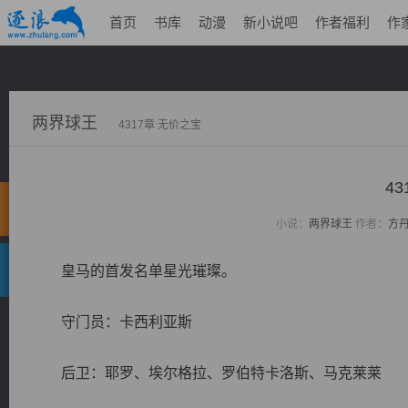
首页
书库
动漫
新小说吧
作者福利
作
两界球王
4317章 无价之宝
4
小说：
两界球王
作者：
方
皇马的首发名单星光璀璨。
守门员：卡西利亚斯
后卫：耶罗、埃尔格拉、罗伯特卡洛斯、马克莱莱