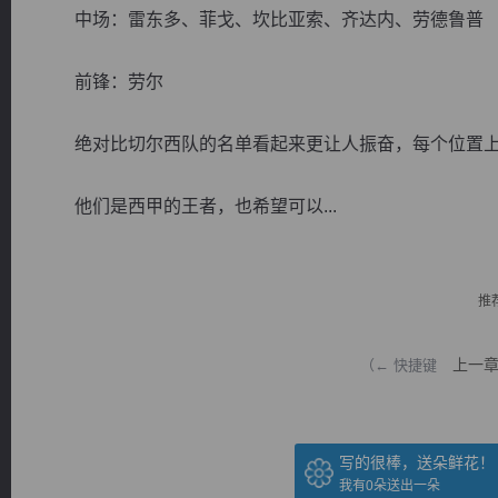
中场：雷东多、菲戈、坎比亚索、齐达内、劳德鲁普
前锋：劳尔
绝对比切尔西队的名单看起来更让人振奋，每个位置上
逐浪小说
他们是西甲的王者，也希望可以...
推
上一
（← 快捷键
写的很棒，送朵鲜花！
我有
0
朵送出一朵