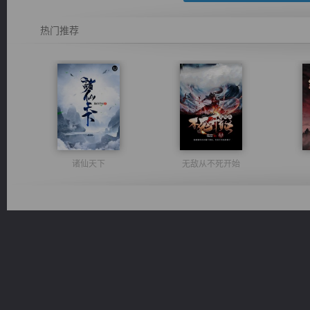
热门推荐
诸仙天下
无敌从不死开始
风前欲劝春光住
心铸天途