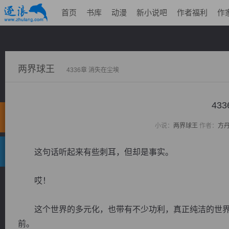
首页
书库
动漫
新小说吧
作者福利
作
两界球王
4336章 消失在尘埃
43
小说：
两界球王
作者：
方
这句话听起来有些刺耳，但却是事实。
哎！
这个世界的多元化，也带有不少功利，真正纯洁的世界
前。