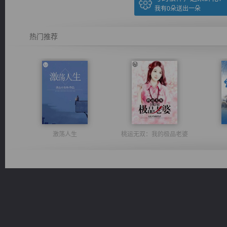
我有
0
朵送出一朵
热门推荐
激荡人生
桃运无双：我的极品老婆
无敌从不死开始
诸仙天下