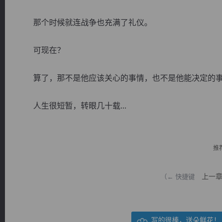
那个时候就连战争也充满了礼仪。
可现在？
逐浪小说
算了，那不是他应该关心的事情，也不是他能决定的
人生很短暂，转眼几十载...
推
上一
（← 快捷键
写的很棒，送朵鲜花！