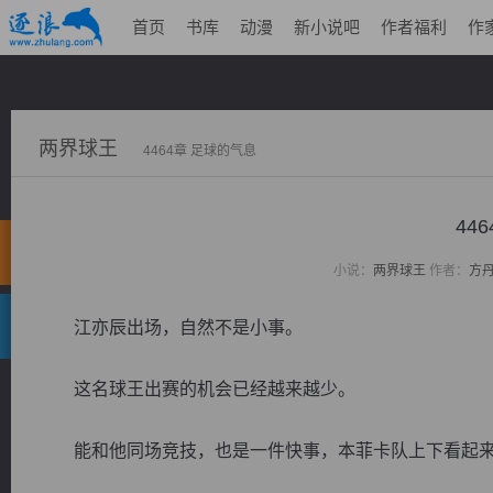
首页
书库
动漫
新小说吧
作者福利
作
两界球王
4464章 足球的气息
44
小说：
两界球王
作者：
方
江亦辰出场，自然不是小事。
这名球王出赛的机会已经越来越少。
能和他同场竞技，也是一件快事，本菲卡队上下看起来