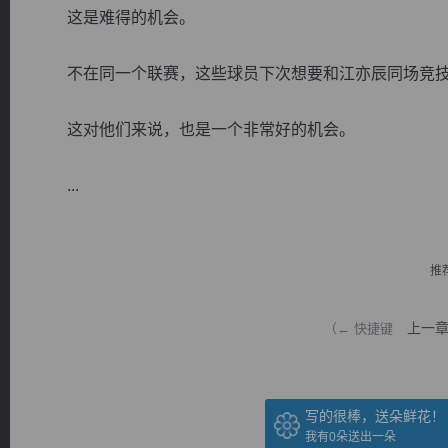
这是难得的机会。
不在同一个联赛，这些球员下次想要和江亦辰同场竞技
这对他们来说，也是一个非常好的机会。
逐浪小说
...
推
上一
（← 快捷键
写的很棒，送朵鲜花！
我有
0
朵送出一朵