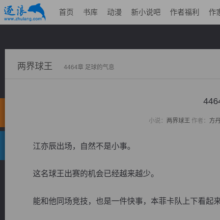
首页
书库
动漫
新小说吧
作者福利
作
两界球王
4464章 足球的气息
44
小说：
两界球王
作者：
方
江亦辰出场，自然不是小事。
这名球王出赛的机会已经越来越少。
能和他同场竞技，也是一件快事，本菲卡队上下看起来