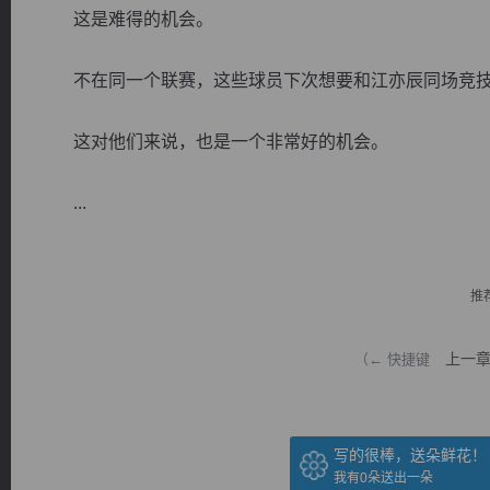
这是难得的机会。
不在同一个联赛，这些球员下次想要和江亦辰同场竞技
这对他们来说，也是一个非常好的机会。
逐浪小说
...
推
上一
（← 快捷键
写的很棒，送朵鲜花！
我有
0
朵送出一朵