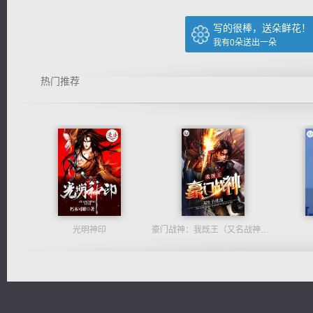
写的很棒，送朵鲜花！
我有
0
朵送出一朵
热门推荐
光明神印
豪门战神：我既王（又名战神归来不败神婿修罗战神）