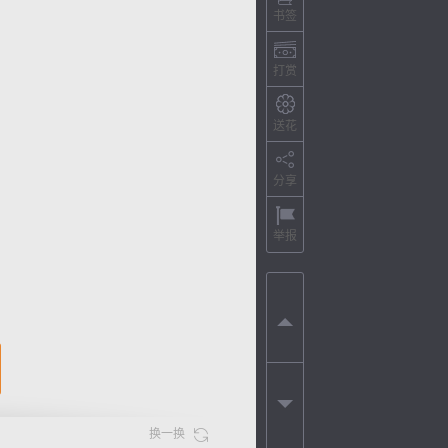
书签
打赏
送花
分享
举报
换一换