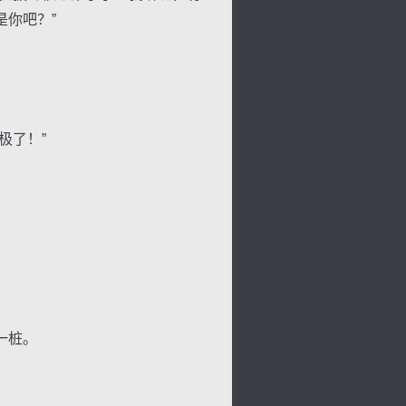
你吧？”
景
号
度
动
极了！”
。
一桩。