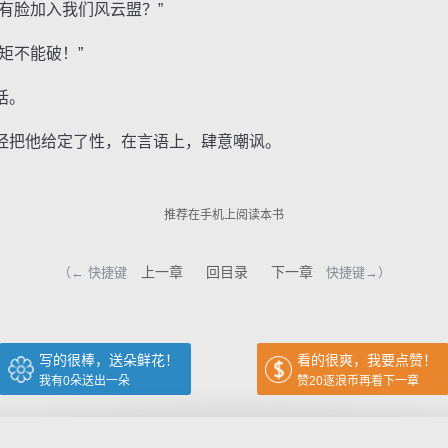
脸加入我们风云盟？”
矩不能破！”
话。
把他给定了性，在言语上，肆意嘲讽。
推荐在手机上阅读本书
上一章
回目录
下一章
（← 快捷键
快捷键→）
写的很棒，送朵鲜花！
看的很爽，我要点赞！
我有
0
朵送出一朵
赞20逐浪币再看下一章