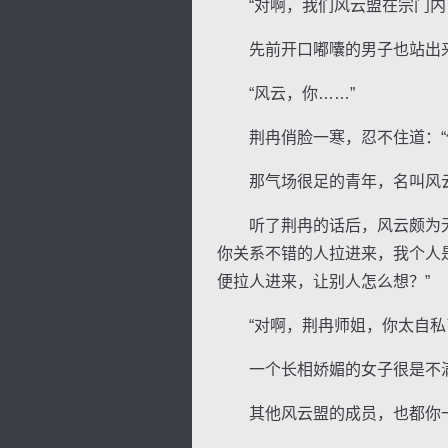
“对啊，我们风云盟在宗门内可
先前开口嘟囔的男子也站出来
“风云，你……”
荆冉俏脸一寒，忍不住道：“他
那气场很足的青年，名叫风云
听了荆冉的话后，风云颇为无奈
你关系不错的人拉进来，我个人
便拉人进来，让别人怎么想？”
“对啊，荆冉师姐，你太自私了
一个长相娇媚的女子很是不满
其他风云盟的成员，也都你一