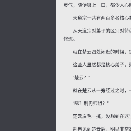
灵气，随便吸上一口，都令人心
天道宗一共有两百多名核心弟
从天道宗对弟子的区别对待就
修炼。
就在楚云四处闲逛的时候，突
这些人显然都是核心弟子，聚
“楚云？”
就在楚云从一旁经过之时，一
“嗯？荆冉师姐？”
楚云眉毛一挑，没想到在这里
荆冉见到楚云后，明显非常高兴