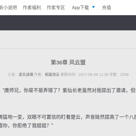
新小说吧
作者福利
作家专区
App下载
充值
逐浪小说
写作助手
第36章 风云盟
小说：
凌天战魂
作者：
拓跋流云
更新时间：2017-06-06 11:38 字数：2058
唐师兄，你是不是弄错了？紫仙长老虽然对我提出了邀请，但
地一变，双眼不可置信的盯着楚云，声音陡然提高了一个八度
道你，你拒绝了我姐姐？”