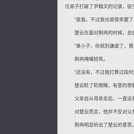
位弟子打破了尹翰文的记录，徒
“是我，不过我也是侥幸罢了
楚云在面对荆冉的时候，总感
“臭小子，你就别谦虚了，晋升
荆冉掩嘴轻笑。
“还没有，不过我打算过段时间
楚云眨了眨眼睛，有意的想要
父亲自从母亲走后，一直没有
对楚云而言，他并不反对父亲
荆冉明显听出了楚云的意思，她