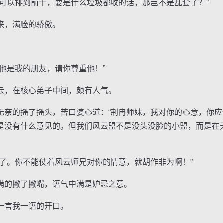
以排到前十，要是什么垃圾都收的话，那岂不是乱套了？”
，满脸的骄傲。
是我的朋友，请你尊重他！”
，在核心弟子中间，颇有人气。
的摇了摇头，苦口婆心道：“荆冉师妹，我对你的心意，你应
是没有什么意见的。但我们风云盟不是没头没脸的小盟，而是在
。你不能仗着风云师兄对你的情意，就胡作非为啊！”
的撇了撇嘴，语气中满是妒忌之意。
言我一语的开口。