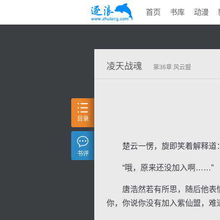
首页
书库
动漫
凌天战魂
第36章 风云盟
目录
楚云一愣，旋即笑着解释道：“
书评
“哦，原来还没加入啊……”
唐浩然若有所思，随后他表情猛
你，你说你没有加入紫仙盟，难