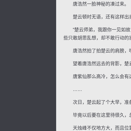
唐浩然一脸神秘的凑过来。
楚云顿时无语，还有这样出卖
“楚云师弟，我跟你一见如故，
些只敢胡思乱想，却不敢行动的
唐浩然拍了拍楚云的肩膀，嘿
望着唐浩然远去的背影，楚云
唐紫仙那么高冷，怎么会有
……
次日，楚云起了个大早，准备
毕竟以后要在这里待很久，总
天烛峰不仅地方大，而且位置