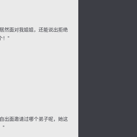
居然面对我姐姐，还能说出拒绝
！”
背
字
宽
滚
自出面邀请过哪个弟子呢，她这
”