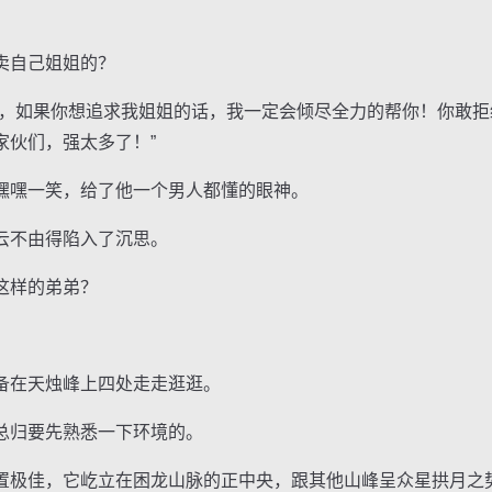
自己姐姐的？
如果你想追求我姐姐的话，我一定会倾尽全力的帮你！你敢拒
家伙们，强太多了！”
嘿一笑，给了他一个男人都懂的眼神。
不由得陷入了沉思。
这样的弟弟？
在天烛峰上四处走走逛逛。
归要先熟悉一下环境的。
极佳，它屹立在困龙山脉的正中央，跟其他山峰呈众星拱月之