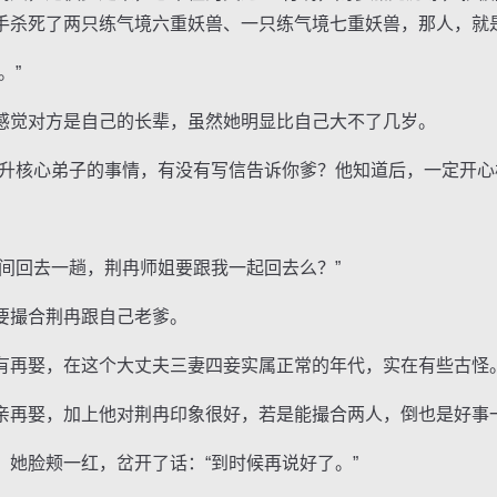
手杀死了两只练气境六重妖兽、一只练气境七重妖兽，那人，就是
。”
觉对方是自己的长辈，虽然她明显比自己大不了几岁。
核心弟子的事情，有没有写信告诉你爹？他知道后，一定开心
回去一趟，荆冉师姐要跟我一起回去么？”
撮合荆冉跟自己老爹。
再娶，在这个大丈夫三妻四妾实属正常的年代，实在有些古怪
再娶，加上他对荆冉印象很好，若是能撮合两人，倒也是好事
脸颊一红，岔开了话：“到时候再说好了。”